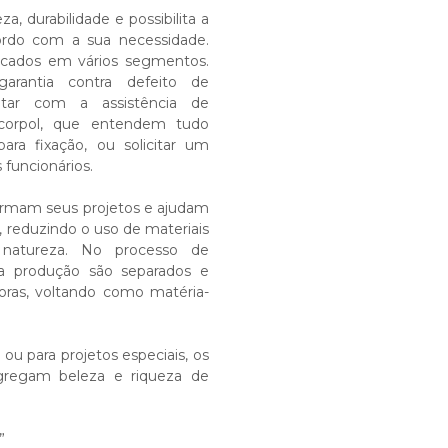
za, durabilidade e possibilita a
rdo com a sua necessidade.
icados em vários segmentos.
arantia contra defeito de
ntar com a assistência de
Decorpol, que entendem tudo
ara fixação, ou solicitar um
 funcionários.
ormam seus projetos e ajudam
 reduzindo o uso de materiais
natureza. No processo de
da produção são separados e
oras, voltando como matéria-
 ou para projetos especiais, os
gregam beleza e riqueza de
”