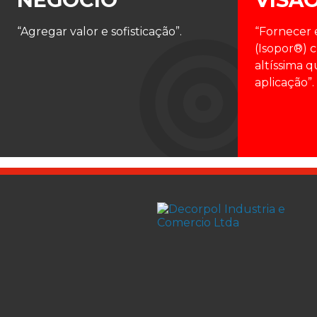
“Agregar valor e sofisticação”.
“Fornecer
(Isopor®) 
altíssima q
aplicação”.