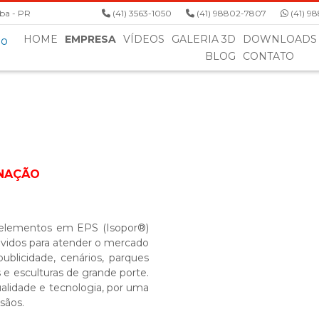
iba - PR
(41) 3563-1050
(41) 98802-7807
(41) 9
HOME
EMPRESA
VÍDEOS
GALERIA 3D
DOWNLOADS
BLOG
CONTATO
INAÇÃO
elementos em EPS (Isopor®)
vidos para atender o mercado
 publicidade, cenários, parques
e esculturas de grande porte.
alidade e tecnologia, por uma
sãos.