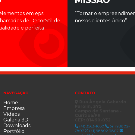
 elementos em eps
“Tornar o empreendime
chamados de DecorStil de
nossos clientes único”.
ualidade e perfeita
NAVEGAÇÃO
CONTATO
Rua Ângela Gabardo
Home
Parolin, 375
Empresa
Campo de Santana -
Vídeos
Curitiba/PR
Galeria 3D
CEP: 81460-032
Downloads
(41) 3563-1050
(41) 98802-
Portfólio
7807
(41) 98802-7807