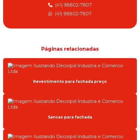
MOLDURAS PARA FACHADAS
(41) 98802-7807
MOLDURAS PARA FACHADAS EM EPS
(41) 98802-7807
MOLDURAS PRÉ FABRICADAS
ORNAMENTOS PARA FACHADAS
PROJETO ARQUITETONICO FACHADA
Páginas relacionadas
PROJETOS ARQUITETÔNICOS FACHADAS CASAS
REVESTIMENTO EXTERNO EM ISOPOR
REVESTIMENTO PARA FACHADA EXTERNA
Revestimento para fachada preço
REVESTIMENTO PARA FACHADA PREÇO
SANCAS E MOLDURAS EPS
SANCAS EPS
Sancas para fachada
SANCAS EPS CURITIBA
SANCAS PARA FACHADA