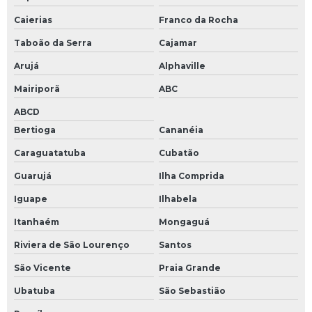
Caierias
Franco da Rocha
Taboão da Serra
Cajamar
Arujá
Alphaville
Mairiporã
ABC
ABCD
Bertioga
Cananéia
Caraguatatuba
Cubatão
Guarujá
Ilha Comprida
Iguape
Ilhabela
Itanhaém
Mongaguá
Riviera de São Lourenço
Santos
São Vicente
Praia Grande
Ubatuba
São Sebastião