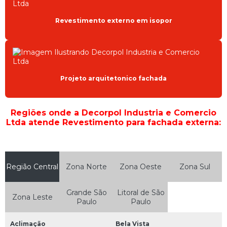
Revestimento externo em isopor
Projeto arquitetonico fachada
Regiões onde a Decorpol Industria e Comercio
Ltda atende Revestimento para fachada externa:
Região Central
Zona Norte
Zona Oeste
Zona Sul
Grande São
Litoral de São
Zona Leste
Paulo
Paulo
Aclimação
Bela Vista