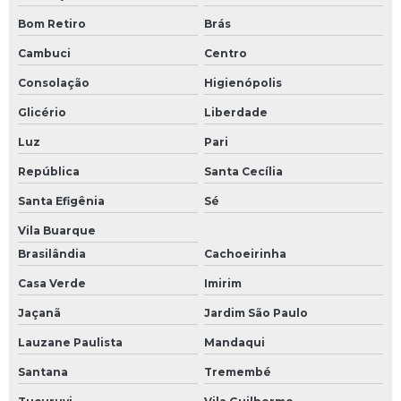
Bom Retiro
Brás
Cambuci
Centro
Consolação
Higienópolis
Glicério
Liberdade
Luz
Pari
República
Santa Cecília
Santa Efigênia
Sé
Vila Buarque
Brasilândia
Cachoeirinha
Casa Verde
Imirim
Jaçanã
Jardim São Paulo
Lauzane Paulista
Mandaqui
Santana
Tremembé