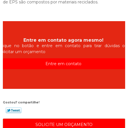
de EPS são compostos por materiais reciclados.
Entre em contato agora mesmo!
Clique no botão e entre em contato para tirar dúvidas ou
solicitar um orçamento
Entre em contato
Gostou? compartilhe!
SOLICITE UM ORÇAMENTO