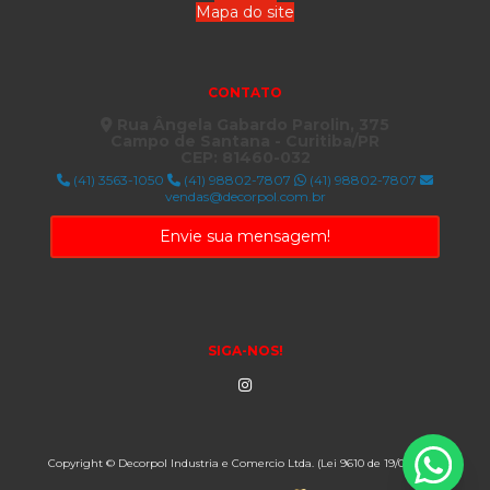
Mapa do site
CONTATO
Rua Ângela Gabardo Parolin, 375
Campo de Santana - Curitiba/PR
CEP: 81460-032
(41) 3563-1050
(41) 98802-7807
(41) 98802-7807
vendas@decorpol.com.br
Envie sua mensagem!
SIGA-NOS!
Copyright © Decorpol Industria e Comercio Ltda. (Lei 9610 de 19/02/1998)