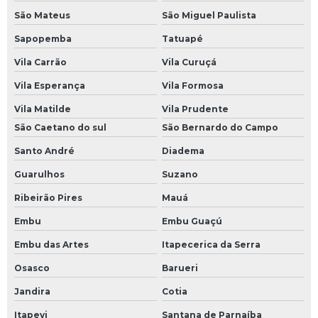
São Mateus
São Miguel Paulista
Sapopemba
Tatuapé
Vila Carrão
Vila Curuçá
Vila Esperança
Vila Formosa
Vila Matilde
Vila Prudente
São Caetano do sul
São Bernardo do Campo
Santo André
Diadema
Guarulhos
Suzano
Ribeirão Pires
Mauá
Embu
Embu Guaçú
Embu das Artes
Itapecerica da Serra
Osasco
Barueri
Jandira
Cotia
Itapevi
Santana de Parnaíba