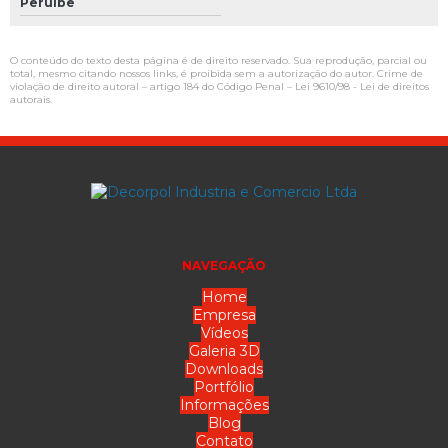
Peruíbe
O conteúdo do texto desta página é de direito reservado. Sua reprodução, parcial ou
total, mesmo citando nossos links, é proibida sem a autorização do autor. Crime de
violação de direito autoral – artigo 184 do Código Penal –
Lei 9610/98 - Lei de direitos
autorais
.
NAVEGAÇÃO
Home
Empresa
Vídeos
Galeria 3D
Downloads
Portfólio
Informações
Blog
Contato