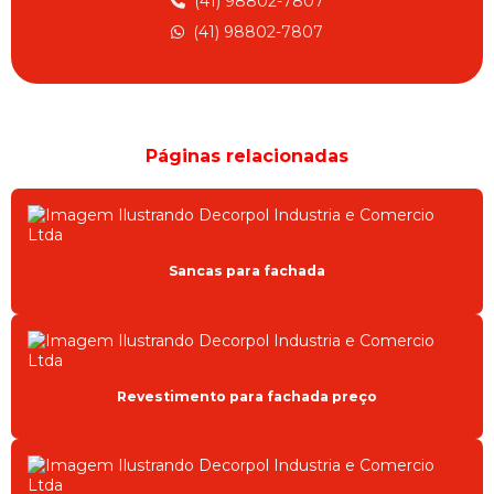
(41) 98802-7807
MOLDURAS PARA FACHADAS EM EPS
(41) 98802-7807
MOLDURAS PRÉ FABRICADAS
ORNAMENTOS PARA FACHADAS
PROJETO ARQUITETONICO FACHADA
Páginas relacionadas
PROJETOS ARQUITETÔNICOS FACHADAS CASAS
REVESTIMENTO EXTERNO EM ISOPOR
REVESTIMENTO PARA FACHADA EXTERNA
Sancas para fachada
REVESTIMENTO PARA FACHADA PREÇO
SANCAS E MOLDURAS EPS
SANCAS EPS
Revestimento para fachada preço
SANCAS EPS CURITIBA
SANCAS PARA FACHADA