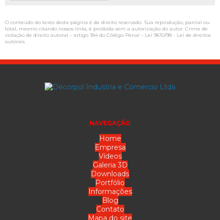
O conteúdo do texto desta página é de direito reservado. Sua reprodução, parcial ou
total, mesmo citando nossos links, é proibida sem a autorização do autor. Crime de
violação de direito autoral – artigo 184 do Código Penal –
Lei 9610/98 - Lei de direitos
autorais
.
NAVEGAÇÃO
Home
Empresa
Vídeos
Galeria 3D
Downloads
Portfólio
Informações
Blog
Contato
Mapa do site