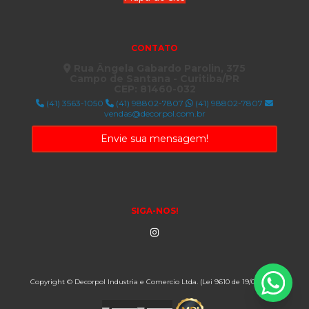
CONTATO
Rua Ângela Gabardo Parolin, 375
Campo de Santana - Curitiba/PR
CEP: 81460-032
(41) 3563-1050
(41) 98802-7807
(41) 98802-7807
vendas@decorpol.com.br
Envie sua mensagem!
SIGA-NOS!
Copyright © Decorpol Industria e Comercio Ltda. (Lei 9610 de 19/02/1998)