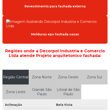
Revestimento para fachada externa
Molduras eps fachada casas
Regiões onde a Decorpol Industria e Comercio
Ltda atende Projeto arquitetonico fachada:
Região Central
Zona Norte
Zona Oeste
Zona Sul
Grande São
Litoral de São
Zona Leste
Paulo
Paulo
Aclimação
Bela Vista