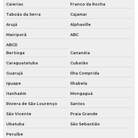
Caierias
Franco da Rocha
Taboão da Serra
Cajamar
Arujá
Alphaville
Mairiporã
ABC
ABCD
Bertioga
Cananéia
Caraguatatuba
Cubatão
Guarujá
Ilha Comprida
Iguape
Ilhabela
Itanhaém
Mongaguá
Riviera de São Lourenço
Santos
São Vicente
Praia Grande
Ubatuba
São Sebastião
Peruíbe