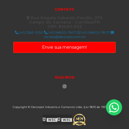
CONTATO
Rua Ângela Gabardo Parolin, 375
Campo de Santana - Curitiba/PR
CEP: 81460-032
(41) 3563-1050
(41) 98802-7807
(41) 98802-7807
vendas@decorpol.com.br
Envie sua mensagem!
SIGA-NOS!
Copyright © Decorpol Industria e Comercio Ltda. (Lei 9610 de 19/02/1998)
W3C
W3C