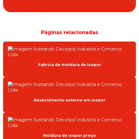
MOLDURAS PRÉ FABRICADAS
ORNAMENTOS PARA FACHADAS
PROJETO ARQUITETONICO FACHADA
Páginas relacionadas
PROJETOS ARQUITETÔNICOS FACHADAS CASAS
REVESTIMENTO EXTERNO EM ISOPOR
REVESTIMENTO PARA FACHADA EXTERNA
Fabrica de moldura de isopor
REVESTIMENTO PARA FACHADA PREÇO
SANCAS E MOLDURAS EPS
SANCAS EPS
Revestimento externo em isopor
SANCAS EPS CURITIBA
SANCAS PARA FACHADA
Moldura de isopor preço