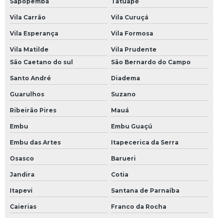
Sapopemba
Tatuapé
Vila Carrão
Vila Curuçá
Vila Esperança
Vila Formosa
Vila Matilde
Vila Prudente
São Caetano do sul
São Bernardo do Campo
Santo André
Diadema
Guarulhos
Suzano
Ribeirão Pires
Mauá
Embu
Embu Guaçú
Embu das Artes
Itapecerica da Serra
Osasco
Barueri
Jandira
Cotia
Itapevi
Santana de Parnaíba
Caierias
Franco da Rocha