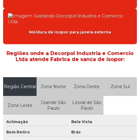
Moldura de isopor para janela externa
Regiões onde a Decorpol Industria e Comercio
Ltda atende Fabrica de sanca de isopor:
Região Central
Zona Norte
Zona Oeste
Zona Sul
Grande São
Litoral de São
Zona Leste
Paulo
Paulo
Aclimação
Bela Vista
Bom Retiro
Brás