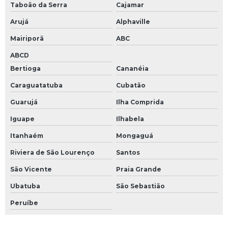
Taboão da Serra
Cajamar
Arujá
Alphaville
Mairiporã
ABC
ABCD
Bertioga
Cananéia
Caraguatatuba
Cubatão
Guarujá
Ilha Comprida
Iguape
Ilhabela
Itanhaém
Mongaguá
Riviera de São Lourenço
Santos
São Vicente
Praia Grande
Ubatuba
São Sebastião
Peruíbe