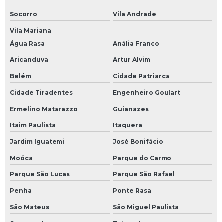
Socorro
Vila Andrade
Vila Mariana
Água Rasa
Anália Franco
Aricanduva
Artur Alvim
Belém
Cidade Patriarca
Cidade Tiradentes
Engenheiro Goulart
Ermelino Matarazzo
Guianazes
Itaim Paulista
Itaquera
Jardim Iguatemi
José Bonifácio
Moóca
Parque do Carmo
Parque São Lucas
Parque São Rafael
Penha
Ponte Rasa
São Mateus
São Miguel Paulista