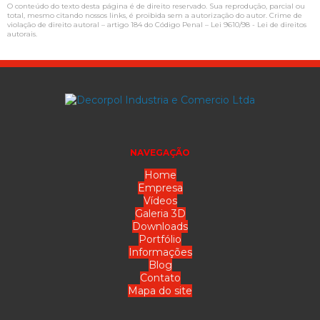
O conteúdo do texto desta página é de direito reservado. Sua reprodução, parcial ou
total, mesmo citando nossos links, é proibida sem a autorização do autor. Crime de
violação de direito autoral – artigo 184 do Código Penal –
Lei 9610/98 - Lei de direitos
autorais
.
NAVEGAÇÃO
Home
Empresa
Vídeos
Galeria 3D
Downloads
Portfólio
Informações
Blog
Contato
Mapa do site