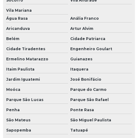
Socorro
Vila Andrade
Vila Mariana
Água Rasa
Anália Franco
Aricanduva
Artur Alvim
Belém
Cidade Patriarca
Cidade Tiradentes
Engenheiro Goulart
Ermelino Matarazzo
Guianazes
Itaim Paulista
Itaquera
Jardim Iguatemi
José Bonifácio
Moóca
Parque do Carmo
Parque São Lucas
Parque São Rafael
Penha
Ponte Rasa
São Mateus
São Miguel Paulista
Sapopemba
Tatuapé