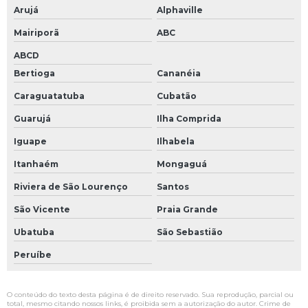
Arujá
Alphaville
Mairiporã
ABC
ABCD
Bertioga
Cananéia
Caraguatatuba
Cubatão
Guarujá
Ilha Comprida
Iguape
Ilhabela
Itanhaém
Mongaguá
Riviera de São Lourenço
Santos
São Vicente
Praia Grande
Ubatuba
São Sebastião
Peruíbe
O conteúdo do texto desta página é de direito reservado. Sua reprodução, parcial ou
total, mesmo citando nossos links, é proibida sem a autorização do autor. Crime de