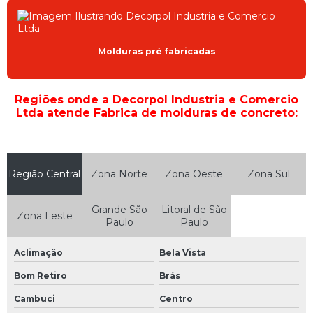
Molduras pré fabricadas
Regiões onde a Decorpol Industria e Comercio
Ltda atende Fabrica de molduras de concreto:
Região Central
Zona Norte
Zona Oeste
Zona Sul
Grande São
Litoral de São
Zona Leste
Paulo
Paulo
Aclimação
Bela Vista
Bom Retiro
Brás
Cambuci
Centro