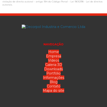
violação de direito autoral – artigo 184 do Código Penal –
Lei 9610/98 - Lei de direitos
autorais
.
NAVEGAÇÃO
Home
Empresa
Vídeos
Galeria 3D
Downloads
Portfólio
Informações
Blog
Contato
Mapa do site